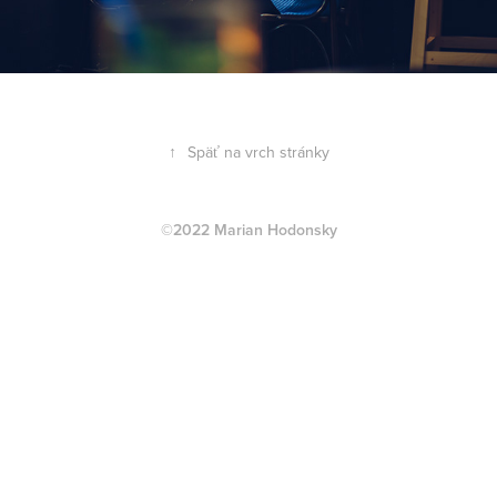
↑
Späť na vrch stránky
©2022 Marian Hodonsky