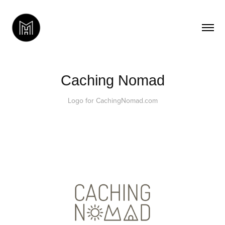
Caching Nomad
Logo for CachingNomad.com